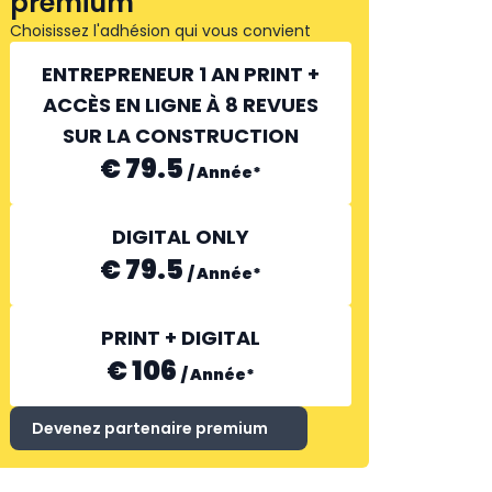
premium
Choisissez l'adhésion qui vous convient
ENTREPRENEUR 1 AN PRINT +
ACCÈS EN LIGNE À 8 REVUES
SUR LA CONSTRUCTION
€ 79.5
/
Année
*
DIGITAL ONLY
€ 79.5
/
Année
*
PRINT + DIGITAL
€ 106
/
Année
*
Devenez partenaire premium