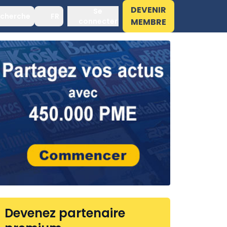
DEVENIR
Se
cherche
FR
connecter
MEMBRE
Devenez partenaire