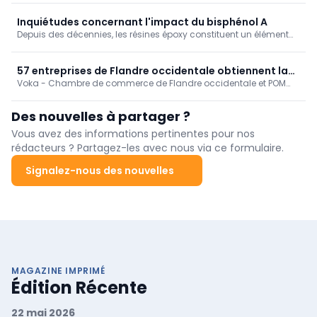
améliorant la qualité de l'air intérieur.
Désormais, les entreprises peuvent être sanctionnées si elles ne
respectent pas les conditions requises.
Inquiétudes concernant l'impact du bisphénol A
Depuis des décennies, les résines époxy constituent un élément
essentiel des revêtements de protection destinés aux sols, aux
ponts, aux installations industrielles et à d’autres applications
exigeantes. Elles sont en effet particulièrement résistantes et
57 entreprises de Flandre occidentale obtiennent la
durables. Mais parallèlement, les inquiétudes grandissent quant
Voka - Chambre de commerce de Flandre occidentale et POM
Charte Voka pour l'entrepreneuriat durable
à l'impact du bisphénol A, un composant couramment utilisé
Flandre occidentale ont récompensé, mardi 23 juin, 57 entreprises
dans ces résines.
pour leurs performances dans le cadre du parcours
Des nouvelles à partager ?
d'accompagnement « Voka Charter Duurzaam Ondernemen »
(VCDO)
Vous avez des informations pertinentes pour nos
rédacteurs ? Partagez-les avec nous via ce formulaire.
Signalez-nous des nouvelles
MAGAZINE IMPRIMÉ
Édition Récente
22 mai 2026