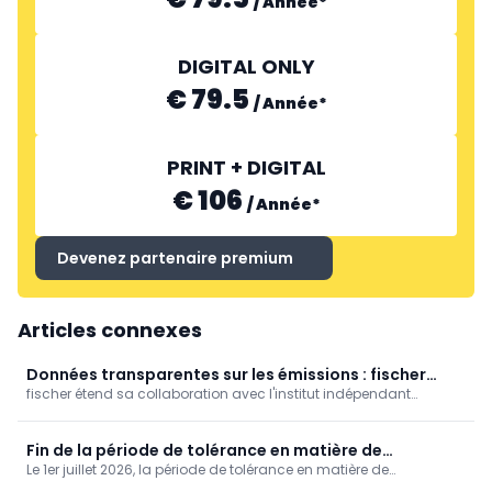
/
Année
*
DIGITAL ONLY
€ 79.5
/
Année
*
PRINT + DIGITAL
€ 106
/
Année
*
Devenez partenaire premium
Articles connexes
Données transparentes sur les émissions : fischer
fischer étend sa collaboration avec l'institut indépendant
bouwchemie obtient la certification SHI
Sentinel Holding Institut : d'autres produits chimiques destinés au
bâtiment sont désormais certifiés SHI et intégrés à la base de
données SHI. Les concepteurs et les maîtres d'ouvrage disposent
Fin de la période de tolérance en matière de
ainsi de données transparentes sur les émissions, ce qui simplifie
Le 1er juillet 2026, la période de tolérance en matière de
responsabilité en chaîne en cas d'emploi illégal
la planification et la rédaction des cahiers des charges, tout en
responsabilité en chaîne en cas d'emploi illégal a pris fin.