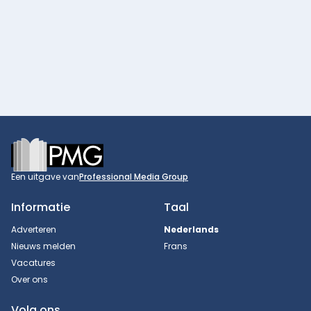
Footer
Een uitgave van
Professional Media Group
Informatie
Taal
Adverteren
Nederlands
Nieuws melden
Frans
Vacatures
Over ons
Volg ons