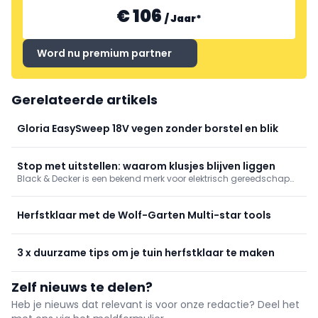
€ 106
/
Jaar
*
Word nu premium partner
Gerelateerde artikels
Gloria EasySweep 18V vegen zonder borstel en blik
Stop met uitstellen: waarom klusjes blijven liggen
Black & Decker is een bekend merk voor elektrisch gereedschap
en huishoudelijke apparaten. Op de Belgische website,
www.blackanddecker.be, vind je een uitgebreid assortiment aan
producten voor zowel professioneel gebruik als voor thuisgebruik.
Herfstklaar met de Wolf-Garten Multi-star tools
Van boormachines en schuurmachines tot stofzuigers en
keukenapparatuur, Black & Decker biedt kwaliteit en
betrouwbaarheid. Op de website vind je ook handige tips en
3 x duurzame tips om je tuin herfstklaar te maken
handleidingen om het maximale uit je apparaten te halen. Met
Black & Decker haal je het beste in huis voor al jouw klus- en
schoonmaakwerkzaamheden.
Zelf nieuws te delen?
Heb je nieuws dat relevant is voor onze redactie? Deel het