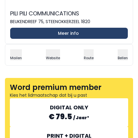
PILI PILI COMMUNICATIONS
BEUKENDREEF 75, STEENOKKERZEEL 1820
Meer info
Mailen
Website
Route
Bellen
Word premium member
Kies het lidmaatschap dat bij u past
DIGITAL ONLY
€ 79.5
/
Jaar
*
PRINT + DIGITAL