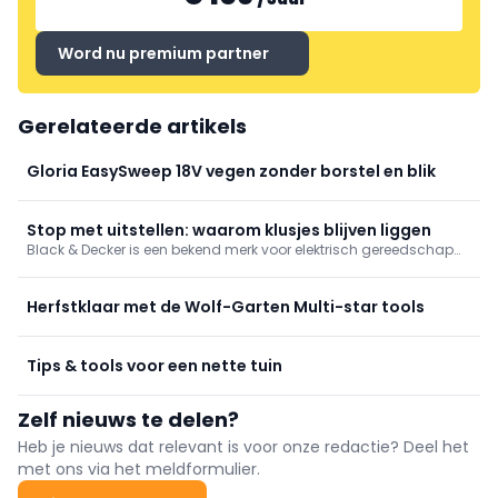
Word nu premium partner
Gerelateerde artikels
Gloria EasySweep 18V vegen zonder borstel en blik
Stop met uitstellen: waarom klusjes blijven liggen
Black & Decker is een bekend merk voor elektrisch gereedschap
en huishoudelijke apparaten. Op de Belgische website,
www.blackanddecker.be, vind je een uitgebreid assortiment aan
producten voor zowel professioneel gebruik als voor thuisgebruik.
Herfstklaar met de Wolf-Garten Multi-star tools
Van boormachines en schuurmachines tot stofzuigers en
keukenapparatuur, Black & Decker biedt kwaliteit en
betrouwbaarheid. Op de website vind je ook handige tips en
Tips & tools voor een nette tuin
handleidingen om het maximale uit je apparaten te halen. Met
Black & Decker haal je het beste in huis voor al jouw klus- en
schoonmaakwerkzaamheden.
Zelf nieuws te delen?
Heb je nieuws dat relevant is voor onze redactie? Deel het
met ons via het meldformulier.