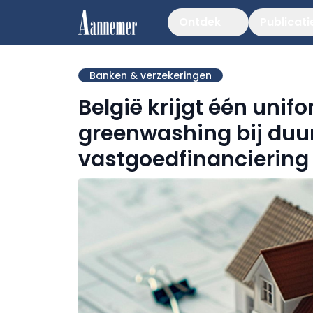
Ontdek
Publicati
Banken & verzekeringen
België krijgt één uni
greenwashing bij du
vastgoedfinanciering