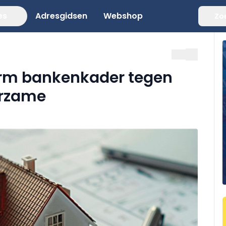
es
Adresgidsen
Webshop
Zo
form bankenkader tegen
urzame