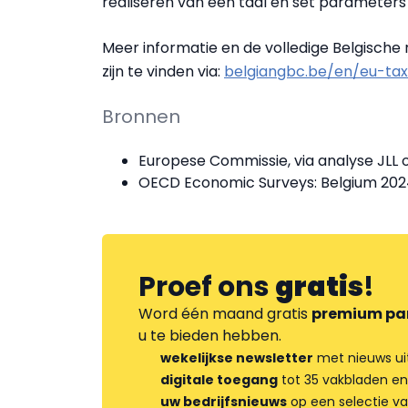
realiseren van één taal en set parameters
Meer informatie en de volledige Belgische
zijn te vinden via:
belgiangbc.be/en/eu-ta
Bronnen
Europese Commissie, via analyse JLL 
OECD Economic Surveys: Belgium 202
Proef ons
gratis
!
Word één maand gratis
premium pa
u te bieden hebben.
wekelijkse newsletter
met nieuws ui
digitale toegang
tot 35 vakbladen en
uw bedrijfsnieuws
op een selectie v