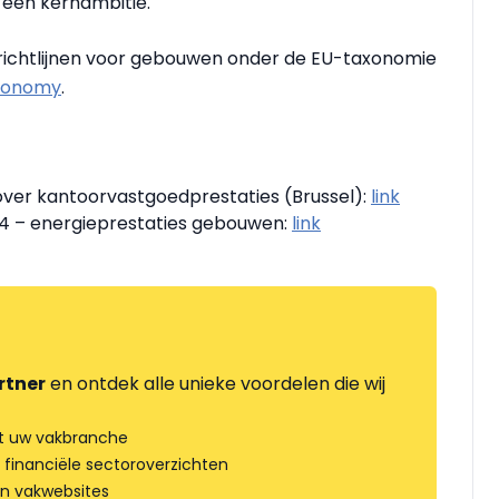
 een kernambitie.
 richtlijnen voor gebouwen onder de EU-taxonomie
xonomy
.
over kantoorvastgoedprestaties (Brussel):
link
4 – energieprestaties gebouwen:
link
rtner
en ontdek alle unieke voordelen die wij
t uw vakbranche
 financiële sectoroverzichten
an vakwebsites