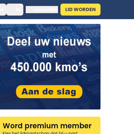
LID WORDEN
ek
NL
Aanmelden
Word premium member
Kies het lidmaatschap dat bij u past