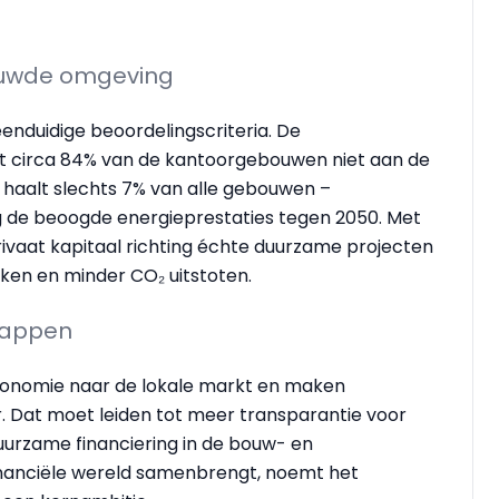
ouwde omgeving
eenduidige beoordelingscriteria. De
doet circa 84% van de kantoorgebouwen niet aan de
l haalt slechts 7% van alle gebouwen –
ag de beoogde energieprestaties tegen 2050. Met
ivaat kapitaal richting échte duurzame projecten
iken en minder CO₂ uitstoten.
tappen
axonomie naar de lokale markt en maken
 Dat moet leiden tot meer transparantie voor
duurzame financiering in de bouw- en
inanciële wereld samenbrengt, noemt het