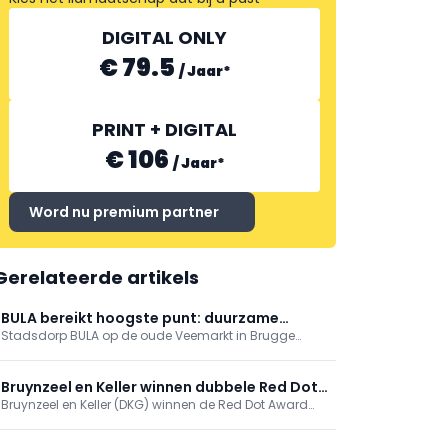
DIGITAL ONLY
€ 79.5
/
Jaar
*
PRINT + DIGITAL
€ 106
/
Jaar
*
Word nu premium partner
Gerelateerde artikels
BULA bereikt hoogste punt: duurzame
Stadsdorp BULA op de oude Veemarkt in Brugge
hotspot op Brugse Veemarkt
bereikte het hoogste punt. Er komen 89
appartementen, 3.500 m² handel en een markthal
met plein en park. Supermarkt en (para)medische
Bruynzeel en Keller winnen dubbele Red Dot
praktijken tekenen in; fossielvrije energie via
Bruynzeel en Keller (DKG) winnen de Red Dot Award
Award 2026 voor biobased keukens
geothermie. Eerste intrek midden 2027.
2026 voor biobased keukenlijnen Circo Atlas en
enduura elba. De keukens reduceren CO2 met 30%.