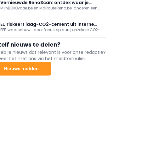
Onafhankelijke erkenning van DKG’s duurzame,
Vernieuwde RenoScan: ontdek waar je
schaalbare en betaalbare innovatie.
MijnBENOvatie.be en MaRouteReno.be lanceren een
woning het meest energie bespaart
vernieuwde (Mon)RenoScan: een gratis,
gebruiksvriendelijke online test die woningeigenaars
snel inzicht geeft in hun energieprestatie, prioritaire
EU riskeert laag-CO2-cement uit interne
renovaties en bijhorende premies/financiering, met
EEB waarschuwt: door focus op dure, onzekere CO2-
markt te sluiten
een persoonlijk rapport en stap-voor-stapadvies.
afvang sluit EU goedkope laagkoolstofcementen uit.
Minder klinker, alternatieve binders en circulariteit
Zelf nieuws te delen?
kunnen nu 40-70% CO2 besparen; vraag om
prestatie-eisen in normen en aanbesteding.
Heb je nieuws dat relevant is voor onze redactie?
Deel het met ons via het meldformulier.
Nieuws melden