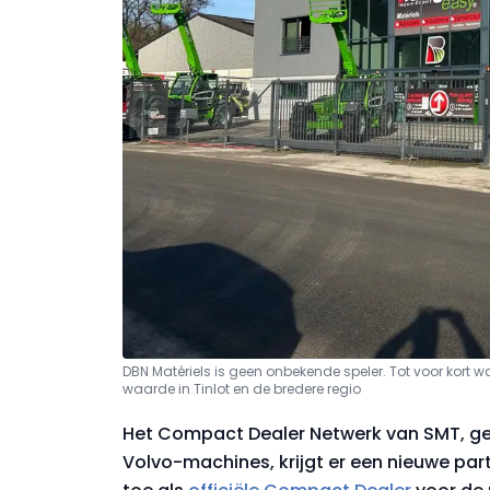
DBN Matériels is geen onbekende speler. Tot voor kort 
waarde in Tinlot en de bredere regio
Het Compact Dealer Netwerk van SMT, ger
Volvo-machines, krijgt er een nieuwe partn