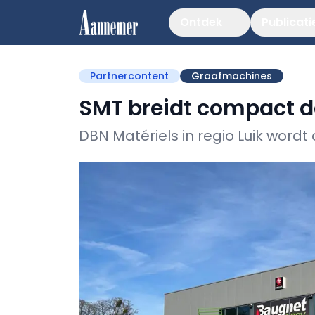
Ontdek
Publicati
Partnercontent
Graafmachines
SMT breidt compact d
DBN Matériels in regio Luik wordt o