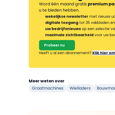
Word één maand gratis
premium pa
u te bieden hebben.
wekelijkse newsletter
met nieuws ui
digitale toegang
tot 35 vakbladen en
uw bedrijfsnieuws
op een selectie v
maximale zichtbaarheid
voor uw bed
Probeer nu
Heeft u al een abonnement?
Klik hier o
Meer weten over
Graafmachines
Wielladers
Bouwmac