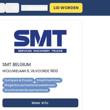
LID WORDEN
ek
NL
Aanmelden
SMT BELGIUM
WOLUWELAAN 9, VILVOORDE 1800
Dumpers & Dozers
Graafmachines
Wegenbouwmachinetoebehoren
Groothandel Bouwmachines
Meer info