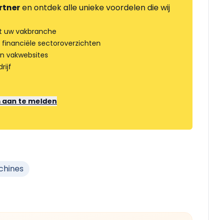
rtner
en ontdek alle unieke voordelen die wij
t uw vakbranche
 financiële sectoroverzichten
an vakwebsites
rijf
m aan te melden
hines