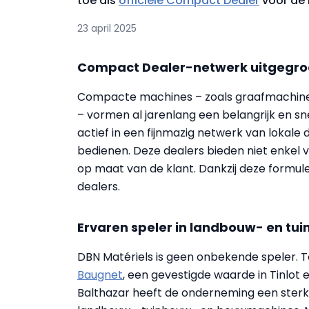
toe als
officiële Compact Dealer
voor de r
23 april 2025
Compact Dealer-netwerk uitgegroei
Compacte machines – zoals graafmachines,
– vormen al jarenlang een belangrijk en s
actief in een fijnmazig netwerk van lokal
bedienen. Deze dealers bieden niet enkel 
op maat van de klant. Dankzij deze formule 
dealers.
Ervaren speler in landbouw- en tu
DBN Matériels is geen onbekende speler. T
Baugnet
, een gevestigde waarde in Tinlot 
Balthazar heeft de onderneming een sterk