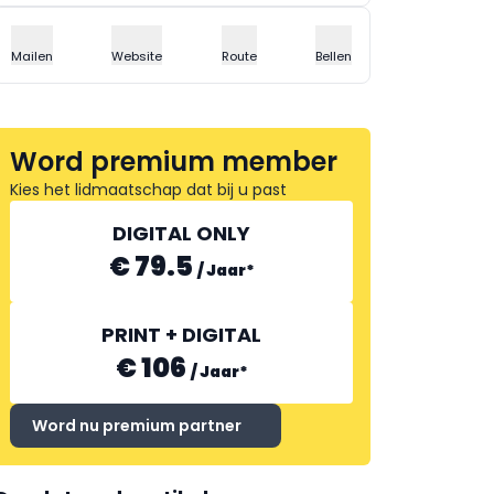
Mailen
Website
Route
Bellen
Word premium member
Kies het lidmaatschap dat bij u past
DIGITAL ONLY
€ 79.5
/
Jaar
*
PRINT + DIGITAL
€ 106
/
Jaar
*
Word nu premium partner