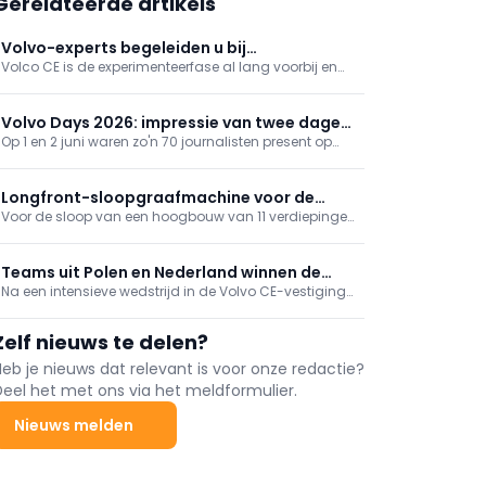
Gerelateerde artikels
Volvo-experts begeleiden u bij
Volco CE is de experimenteerfase al lang voorbij en
overschakeling naar elektrisch
kiest resoluut voor verduurzaming in alle gelederen.
Het perfecte bewijs daarvoor zijn de nieuwe
elektrische wiellader L90 Electric, de knikdumpers A30
Volvo Days 2026: impressie van twee dagen
en A40 Electric en de EWR150 Electric
Op 1 en 2 juni waren zo'n 70 journalisten present op
bouwmachineplezier
bandengraafmachine
Volvo Days 2026. Uw vaktijdschrift en een delegatie
Belgische bouwplaatsmachinisten kregen een
uitnodiging in de bus voor een demo van Volvo’s
Longfront-sloopgraafmachine voor de
nieuwste bouwmachines. Een impressie van 24 uur
Voor de sloop van een hoogbouw van 11 verdiepingen
sloop van prefabgebouw
bouwmachineplezier in Zweden.
vertrouwde aannemer Metzner GmbH daarom op
krachtige technologie: de 117 ton zware SENNEBOGEN
870E Demolition longfront-sloopgraafmachine.
Teams uit Polen en Nederland winnen de
Na een intensieve wedstrijd in de Volvo CE-vestiging
Europese finale van Volvo CE Masters 2026
in Konz, Duitsland, hebben Team Golden Boys van
Volvo Maszyny Budowlane Poland en Team The
Zelf nieuws te delen?
Dutchies van SMT Netherlands B.V. zich geplaatst
voor de Volvo CE Masters World Final 2026
Heb je nieuws dat relevant is voor onze redactie?
Deel het met ons via het meldformulier.
Nieuws melden