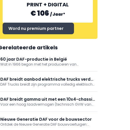
PRINT + DIGITAL
€ 106
/
Jaar
*
Word nu premium partner
Gerelateerde artikels
60 jaar DAF-productie in België
Wat in 1966 begon met het produceren van
truckcabines, is uitgegroeid tot een ultramoderne
fabriek voor cabines en assen die een belangrijke rol
speelt binnen het internationale productienetwerk van
DAF breidt aanbod elektrische trucks verder
DAF Trucks.
DAF Trucks breidt zijn programma volledig elektrische
uit
trucks verder uit met een breed aanbod 6x2, 6x4 en
8x4 trekker- en bakwagenvarianten voor specifieke
toepassingen en de bouw.
DAF breidt gamma uit met een 10x4-chassis
Voor een hoog laadvermogen (technisch GVW van
‘af fabriek’
52 ton) en uitstekende wendbaarheid is dit nieuwe,
vijf-assige FAF-chassis uitgerust met een tridem met
een dubbel aangedreven tandem en een hefbare,
Nieuwe Generatie DAF voor de bouwsector
gestuurde naloopas.
Ontdek de Nieuwe Generatie DAF bouwvoertuigen:
krachtig, robuust en klaar voor elk terrein. Met de XDC