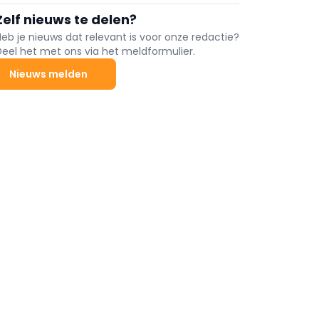
en XFC biedt DAF dé oplossing voor de zwaarste
Zelf nieuws te delen?
bouwtoepassingen. Maximale prestaties, minimale
compromissen. Ready to Go?
Heb je nieuws dat relevant is voor onze redactie?
Deel het met ons via het meldformulier.
Nieuws melden