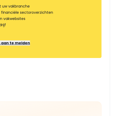
t uw vakbranche
 financiële sectoroverzichten
an vakwebsites
rijf
m aan te melden