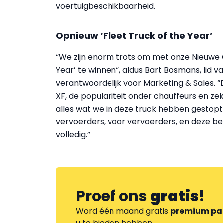
voertuigbeschikbaarheid.
Opnieuw ‘Fleet Truck of the Year’
“We zijn enorm trots om met onze Nieuwe G
Year’ te winnen“, aldus Bart Bosmans, lid 
verantwoordelijk voor Marketing & Sales. “
XF, de populariteit onder chauffeurs en z
alles wat we in deze truck hebben gestop
vervoerders, voor vervoerders, en deze be
volledig.”
Proef ons
gratis
!
Word één maand gratis
premium pa
u te bieden hebben.