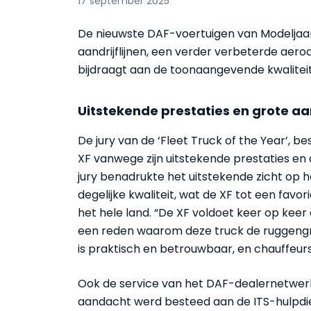
17 september 2025
De nieuwste DAF-voertuigen van Modeljaa
aandrijflijnen, een verder verbeterde ae
bijdraagt aan de toonaangevende kwaliteit 
Uitstekende prestaties en grote a
De jury van de ‘Fleet Truck of the Year’,
XF vanwege zijn uitstekende prestaties en
jury benadrukte het uitstekende zicht op 
degelijke kwaliteit, wat de XF tot een fav
het hele land. “De XF voldoet keer op keer a
een reden waarom deze truck de ruggengr
is praktisch en betrouwbaar, en chauffeurs 
Ook de service van het DAF-dealernetwerk 
aandacht werd besteed aan de ITS-hulpdien