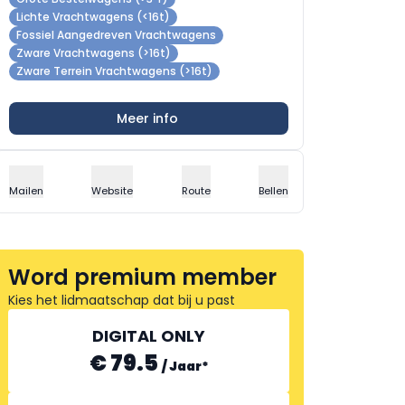
Lichte Vrachtwagens (<16t)
Fossiel Aangedreven Vrachtwagens
Zware Vrachtwagens (>16t)
Zware Terrein Vrachtwagens (>16t)
Meer info
Mailen
Website
Route
Bellen
Word premium member
Kies het lidmaatschap dat bij u past
DIGITAL ONLY
€ 79.5
/
Jaar
*