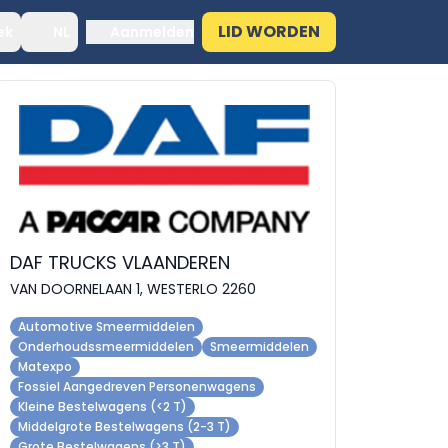
LID WORDEN
ek
NL
Aanmelden
DAF TRUCKS VLAANDEREN
VAN DOORNELAAN 1, WESTERLO 2260
Automotive Smeermiddelen
Onderhoudssmeermiddelen
Smeermiddelen
Matexpo
Fossiel Aangedreven Personenwagens
Kleine Bestelwagens (<2 T)
Middelgrote Bestelwagens (2-3 T)
Grote Bestelwagens (>3 T)