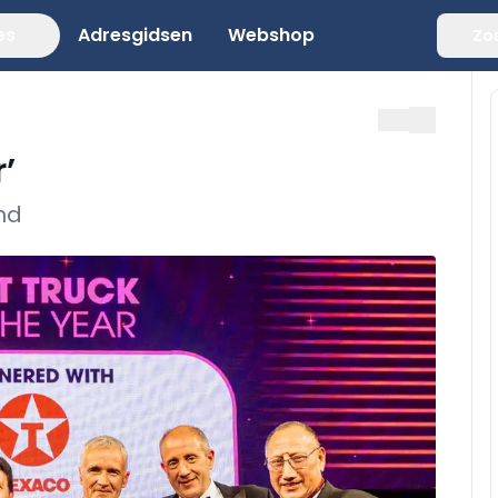
es
Adresgidsen
Webshop
Zo
’
ond