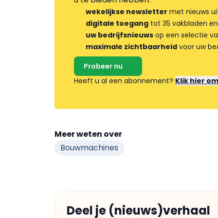
wekelijkse newsletter
met nieuws ui
digitale toegang
tot 35 vakbladen en
uw bedrijfsnieuws
op een selectie v
maximale zichtbaarheid
voor uw bed
Probeer nu
Heeft u al een abonnement?
Klik hier o
Meer weten over
Bouwmachines
Deel je (nieuws)verhaal