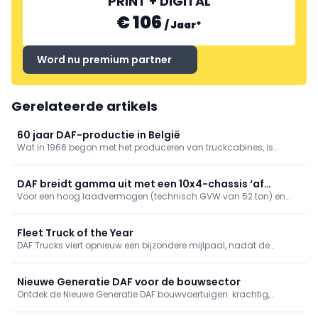
PRINT + DIGITAL
€ 106
/
Jaar
*
Word nu premium partner
Gerelateerde artikels
60 jaar DAF-productie in België
Wat in 1966 begon met het produceren van truckcabines, is
uitgegroeid tot een ultramoderne fabriek voor cabines en assen
die een belangrijke rol speelt binnen het internationale
productienetwerk van DAF Trucks.
DAF breidt gamma uit met een 10x4-chassis ‘af
Voor een hoog laadvermogen (technisch GVW van 52 ton) en
fabriek’
uitstekende wendbaarheid is dit nieuwe, vijf-assige FAF-chassis
uitgerust met een tridem met een dubbel aangedreven tandem
en een hefbare, gestuurde naloopas.
Fleet Truck of the Year
DAF Trucks viert opnieuw een bijzondere mijlpaal, nadat de
Nieuwe Generatie DAF XF tijdens de prestigieuze Motor Transport
Awards 2025 in Londen is uitgeroepen tot ‘Fleet Truck of the Year’.
Nieuwe Generatie DAF voor de bouwsector
Ontdek de Nieuwe Generatie DAF bouwvoertuigen: krachtig,
robuust en klaar voor elk terrein. Met de XDC en XFC biedt DAF dé
oplossing voor de zwaarste bouwtoepassingen. Maximale