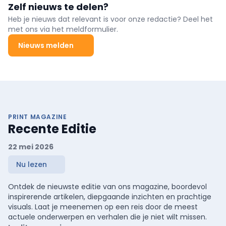
Zelf nieuws te delen?
prestaties, minimale compromissen. Ready to Go?
Heb je nieuws dat relevant is voor onze redactie? Deel het
met ons via het meldformulier.
Nieuws melden
PRINT MAGAZINE
Recente Editie
22 mei 2026
Nu lezen
Ontdek de nieuwste editie van ons magazine, boordevol
inspirerende artikelen, diepgaande inzichten en prachtige
visuals. Laat je meenemen op een reis door de meest
actuele onderwerpen en verhalen die je niet wilt missen.