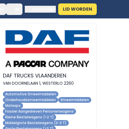
LID WORDEN
ek
NL
Aanmelden
DAF TRUCKS VLAANDEREN
VAN DOORNELAAN 1, WESTERLO 2260
Automotive Smeermiddelen
Onderhoudssmeermiddelen
Smeermiddelen
Matexpo
Fossiel Aangedreven Personenwagens
Kleine Bestelwagens (<2 T)
Middelgrote Bestelwagens (2-3 T)
Grote Bestelwagens (>3 T)