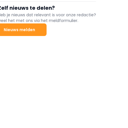
prestigieuze Motor Transport Awards 2025 in Londen
Zelf nieuws te delen?
is uitgeroepen tot ‘Fleet Truck of the Year’.
Heb je nieuws dat relevant is voor onze redactie?
Deel het met ons via het meldformulier.
Nieuws melden