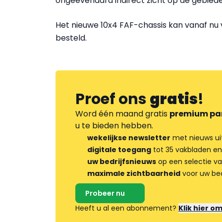
ongeëvenaard indirect zicht op de gebiede
Het nieuwe 10x4 FAF-chassis kan vanaf nu v
besteld.
Proef ons
gratis
!
Word één maand gratis
premium pa
u te bieden hebben.
wekelijkse newsletter
met nieuws ui
digitale toegang
tot 35 vakbladen en
uw bedrijfsnieuws
op een selectie v
maximale zichtbaarheid
voor uw bed
Probeer nu
Heeft u al een abonnement?
Klik hier o