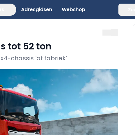
es
Adresgidsen
Webshop
Zo
 tot 52 ton
4-chassis ‘af fabriek’