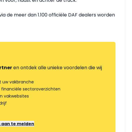
n voor, naast en achter de truck.
ia de meer dan 1.100 officiële DAF dealers worden
rtner
en ontdek alle unieke voordelen die wij
t uw vakbranche
 financiële sectoroverzichten
an vakwebsites
rijf
m aan te melden