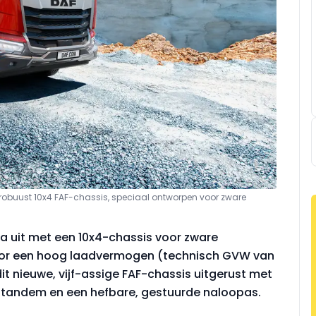
 robuust 10x4 FAF-chassis, speciaal ontworpen voor zware
a uit met een 10x4-chassis voor zware
oor een hoog laadvermogen (technisch GVW van
it nieuwe, vijf-assige FAF-chassis uitgerust met
tandem en een hefbare, gestuurde naloopas.