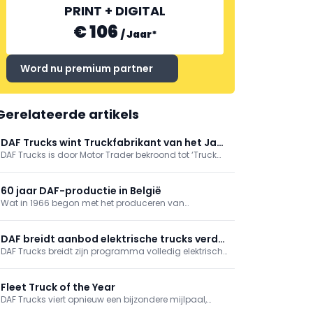
PRINT + DIGITAL
€ 106
/
Jaar
*
Word nu premium partner
Gerelateerde artikels
DAF Trucks wint Truckfabrikant van het Jaar
DAF Trucks is door Motor Trader bekroond tot ‘Truck
bij Motor Trader
Manufacturer of the Year’ tijdens de Commercial
Industry Awards in Birmingham. De jury prijst het
sterke dealernetwerk, klantondersteuning en
60 jaar DAF-productie in België
innovatie, plus de evenwichtige diesel- én elektrische
Wat in 1966 begon met het produceren van
range richting zero-emissie.
truckcabines, is uitgegroeid tot een ultramoderne
fabriek voor cabines en assen die een belangrijke rol
speelt binnen het internationale productienetwerk van
DAF breidt aanbod elektrische trucks verder
DAF Trucks.
DAF Trucks breidt zijn programma volledig elektrische
uit
trucks verder uit met een breed aanbod 6x2, 6x4 en
8x4 trekker- en bakwagenvarianten voor specifieke
toepassingen en de bouw.
Fleet Truck of the Year
DAF Trucks viert opnieuw een bijzondere mijlpaal,
nadat de Nieuwe Generatie DAF XF tijdens de