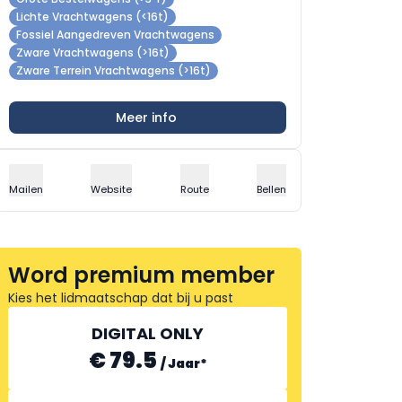
Lichte Vrachtwagens (<16t)
Fossiel Aangedreven Vrachtwagens
Zware Vrachtwagens (>16t)
Zware Terrein Vrachtwagens (>16t)
Meer info
Mailen
Website
Route
Bellen
Word premium member
Kies het lidmaatschap dat bij u past
DIGITAL ONLY
€ 79.5
/
Jaar
*