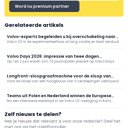
Word nu premium partner
Gerelateerde artikels
Volvo-experts begeleiden u bij overschakeling naar
Volco CE is de experimenteerfase al lang voorbij en kiest resoluut
elektrisch
voor verduurzaming in alle gelederen. Het perfecte bewijs
daarvoor zijn de nieuwe elektrische wiellader L90 Electric, de
knikdumpers A30 en A40 Electric en de EWR150 Electric
Volvo Days 2026: impressie van twee dagen
bandengraafmachine
Op 1 en 2 juni waren zo'n 70 journalisten present op Volvo Days
bouwmachineplezier
2026. Uw vaktijdschrift en een delegatie Belgische
bouwplaatsmachinisten kregen een uitnodiging in de bus voor
een demo van Volvo’s nieuwste bouwmachines. Een impressie
Longfront-sloopgraafmachine voor de sloop van
van 24 uur bouwmachineplezier in Zweden.
Voor de sloop van een hoogbouw van 11 verdiepingen vertrouwde
prefabgebouw
aannemer Metzner GmbH daarom op krachtige technologie: de
117 ton zware SENNEBOGEN 870E Demolition longfront-
sloopgraafmachine.
Teams uit Polen en Nederland winnen de Europese
Na een intensieve wedstrijd in de Volvo CE-vestiging in Konz,
finale van Volvo CE Masters 2026
Duitsland, hebben Team Golden Boys van Volvo Maszyny
Budowlane Poland en Team The Dutchies van SMT Netherlands
Zelf nieuws te delen?
B.V. zich geplaatst voor de Volvo CE Masters World Final 2026
Heb je nieuws dat relevant is voor onze redactie? Deel het
met ons via het meldformulier.