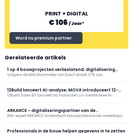
PRINT + DIGITAL
€ 106
/
Jaar
*
Word nu premium partner
Gerelateerde artikels
1 op 4 bouwprojecten verlieslatend; digitalisering
Volgens de KMO Barometer van Exact draait 27% van
biedt 10% groei
bouwprojecten verlies door gebrek aan realtime inzicht en lage
digitalisering op de werf. 90% verwacht met volledig project- en
capaciteitszicht circa 10% extra omzet. Inflatie en laattijdige
12Build lanceert AI-analyse; MOVA introduceert 12-
betalingen (gem. €20.000) drukken marges.
12Build Sales BV lanceert na maanden co-creatie twee AI-
nozzle 3D-printer
functies voor de preconstructiefase: AI Documenten Analyse en AI
Offerte Analyse, die de administratieve workload merkbaar
verlagen. Verder onthult MOVA AtomForm op RAPID + TCT Boston
ARKANCE – digitaliseringspartner van de
2026 de Palette 300, een vlaggenschip-3D-printer met
BIM-expert ARKANCE ondersteunt bouwprofessionals wereldwijd
bouwprofessional
automatische nozzle-swapping via 12 spuitmonden voor sneller
met digitale transformatieoplossingen op maat voor het
en veelzijdiger printen.
efficiënter en duurzamer ontwerpen, maken, bouwen en beheren
van gebouwen.
Professionals in de bouw helpen gegevens in te zetten