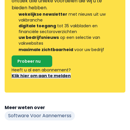
ontdek alle unieke voordelen die wij u te
bieden hebben.
wekelijkse newsletter
met nieuws uit uw
vakbranche
digitale toegang
tot 35 vakbladen en
financiële sectoroverzichten
uw bedrijfsnieuws
op een selectie van
vakwebsites
maximale zichtbaarheid
voor uw bedrijf
Probeer nu
Heeft u al een abonnement?
Klik hier om aan te melden
Meer weten over
Software Voor Aannemerss