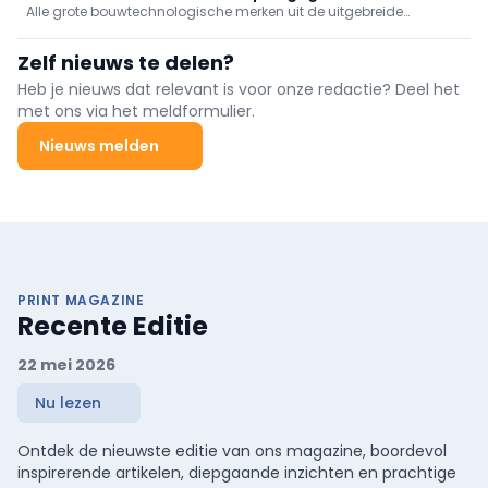
Alle grote bouwtechnologische merken uit de uitgebreide
Hexagon-portefeuille zijn vertegenwoordigd, waaronder Leica
Geosystems, AGTEK, Xwatch, Bricsys en OxBlue.
Zelf nieuws te delen?
Heb je nieuws dat relevant is voor onze redactie? Deel het
met ons via het meldformulier.
Nieuws melden
PRINT MAGAZINE
Recente Editie
22 mei 2026
Nu lezen
Ontdek de nieuwste editie van ons magazine, boordevol
inspirerende artikelen, diepgaande inzichten en prachtige