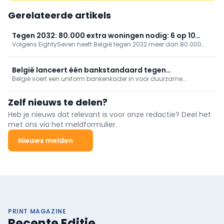
Gerelateerde artikels
Tegen 2032: 80.000 extra woningen nodig: 6 op 10
Volgens EightySeven heeft België tegen 2032 meer dan 80.000
steden in tekort
extra woningen nodig. Zes van de tien grootste steden kampen
met tekorten, vooral Luik (10.400), Brussel (6.200) en Charleroi
(4.100). Antwerpen, Gent en Leuven lijken beter voorbereid;
België lanceert één bankstandaard tegen
innovaties kunnen versnellen.
België voert een uniform bankenkader in voor duurzame
greenwashing in vastgoed
vastgoedfinanciering op basis van de EU-taxonomie. Dit moet
greenwashing tegengaan, transparantie verhogen en
Zelf nieuws te delen?
investeringen in energiezuinige gebouwen versnellen.
Heb je nieuws dat relevant is voor onze redactie? Deel het
met ons via het meldformulier.
Nieuws melden
PRINT MAGAZINE
Recente Editie