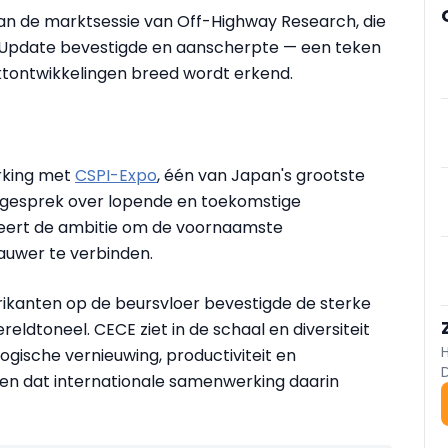
an de marktsessie van Off-Highway Research, die
t Update bevestigde en aanscherpte — een teken
ktontwikkelingen breed wordt erkend.
rking met
CSPI-Expo
, één van Japan's grootste
gesprek over lopende en toekomstige
treert de ambitie om de voornaamste
uwer te verbinden.
rikanten op de beursvloer bevestigde de sterke
reldtoneel. CECE ziet in de schaal en diversiteit
gische vernieuwing, productiviteit en
— en dat internationale samenwerking daarin