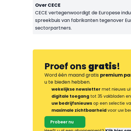
Over CECE
CECE
vertegenwoordigt de Europese indu
spreekbuis van fabrikanten tegenover Eu
sectorpartners.
Proef ons
gratis
!
Word één maand gratis
premium pa
u te bieden hebben.
wekelijkse newsletter
met nieuws ui
digitale toegang
tot 35 vakbladen en
uw bedrijfsnieuws
op een selectie v
maximale zichtbaarheid
voor uw bed
Probeer nu
Heeft u al een abonnement?
Klik hier o