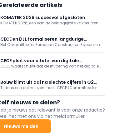
Gerelateerde artikels
KOMATEK 2026 succesvol afgesloten
KOMATEK 2026, een van de belangrijkste vakbeurzen
voor bouwmachines in Turkije, vond van 3 tot en met
6 juni plaats in Istanbul. Vier dagen lang bracht het
event professionals uit de internationale
CECE en DLL formaliseren langdurige
bouwmaterieelsector samen rond innovatie,
Het Committee for European Construction Equipment,
samenwerking
technologie, netwerking en nieuwe zakelijke kansen.
CECE, kondigt aan dat DLL strategisch partner is
geworden. Dit markeert een belangrijke stap in de
langdurige en vertrouwde samenwerking tussen
CECE pleit voor uitstel van digitale
beide organisaties.
CECE waarschuwt dat de invoering van het digitale
batterijpaspoort
batterijpaspoort op 18 februari 2027 niet haalbaar en
juridisch onvoldoende zeker is.
Bouw klimt uit dal na slechte cijfers in Q2
Tijdens een online event heeft CECE (Committee for
2020
European Construction Equipment) zijn jaarlijks
economische rapport voor de bouwsector
Zelf nieuws te delen?
voorgesteld. In het rapport wordt gereflecteerd op wat
in 2020 de gevolgen waren van de coronapandemie.
Heb je nieuws dat relevant is voor onze redactie?
Deel het met ons via het meldformulier.
Nieuws melden