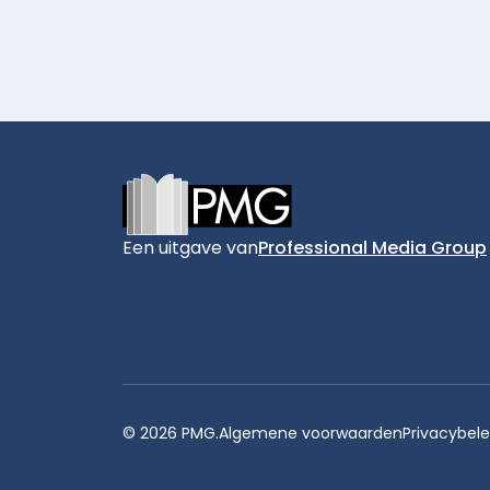
Footer
Een uitgave van
Professional Media Group
© 2026 PMG.
Algemene voorwaarden
Privacybele