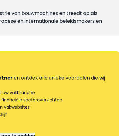
strie van bouwmachines en treedt op als
ropese en internationale beleidsmakers en
rtner
en ontdek alle unieke voordelen die wij
t uw vakbranche
 financiële sectoroverzichten
an vakwebsites
rijf
m aan te melden