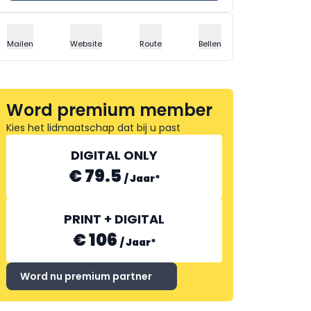
Mailen
Website
Route
Bellen
Word premium member
Kies het lidmaatschap dat bij u past
DIGITAL ONLY
€ 79.5
/
Jaar
*
PRINT + DIGITAL
€ 106
/
Jaar
*
Word nu premium partner