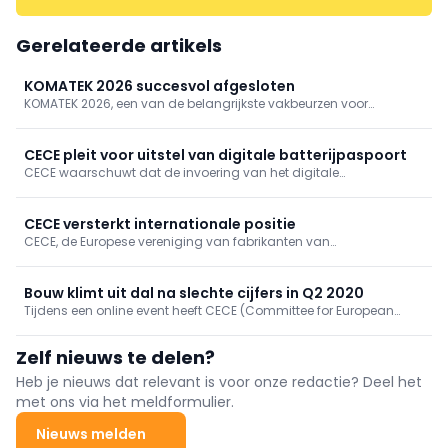
Gerelateerde artikels
KOMATEK 2026 succesvol afgesloten
KOMATEK 2026, een van de belangrijkste vakbeurzen voor
bouwmachines in Turkije, vond van 3 tot en met 6 juni plaats in
Istanbul. Vier dagen lang bracht het event professionals uit de
internationale bouwmaterieelsector samen rond innovatie,
CECE pleit voor uitstel van digitale batterijpaspoort
technologie, netwerking en nieuwe zakelijke kansen.
CECE waarschuwt dat de invoering van het digitale
batterijpaspoort op 18 februari 2027 niet haalbaar en juridisch
onvoldoende zeker is.
CECE versterkt internationale positie
CECE, de Europese vereniging van fabrikanten van
bouwmachines, was present op CONEXPO-CON/AGG 2026 in Las
Vegas — een van de meest toonaangevende vakbeurzen ter
wereld voor de bouwmachine-industrie.
Bouw klimt uit dal na slechte cijfers in Q2 2020
Tijdens een online event heeft CECE (Committee for European
Construction Equipment) zijn jaarlijks economische rapport voor
de bouwsector voorgesteld. In het rapport wordt gereflecteerd op
Zelf nieuws te delen?
wat in 2020 de gevolgen waren van de coronapandemie.
Heb je nieuws dat relevant is voor onze redactie? Deel het
met ons via het meldformulier.
Nieuws melden