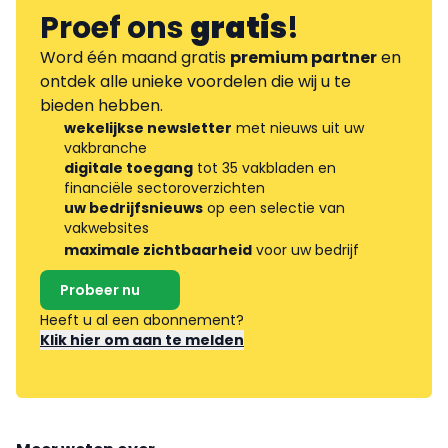
Proef ons
gratis
!
Word één maand gratis
premium partner
en
ontdek alle unieke voordelen die wij u te
bieden hebben.
wekelijkse newsletter
met nieuws uit uw
vakbranche
digitale toegang
tot 35 vakbladen en
financiële sectoroverzichten
uw bedrijfsnieuws
op een selectie van
vakwebsites
maximale zichtbaarheid
voor uw bedrijf
Probeer nu
Heeft u al een abonnement?
Klik hier om aan te melden