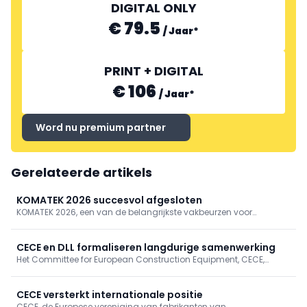
DIGITAL ONLY
€ 79.5
/
Jaar
*
PRINT + DIGITAL
€ 106
/
Jaar
*
Word nu premium partner
Gerelateerde artikels
KOMATEK 2026 succesvol afgesloten
KOMATEK 2026, een van de belangrijkste vakbeurzen voor
bouwmachines in Turkije, vond van 3 tot en met 6 juni plaats in
Istanbul. Vier dagen lang bracht het event professionals uit de
internationale bouwmaterieelsector samen rond innovatie,
CECE en DLL formaliseren langdurige samenwerking
technologie, netwerking en nieuwe zakelijke kansen.
Het Committee for European Construction Equipment, CECE,
kondigt aan dat DLL strategisch partner is geworden. Dit markeert
een belangrijke stap in de langdurige en vertrouwde
samenwerking tussen beide organisaties.
CECE versterkt internationale positie
CECE, de Europese vereniging van fabrikanten van