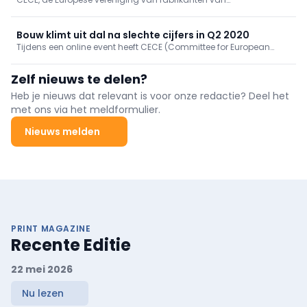
bouwmachines, was present op CONEXPO-CON/AGG 2026 in Las
Vegas — een van de meest toonaangevende vakbeurzen ter
wereld voor de bouwmachine-industrie.
Bouw klimt uit dal na slechte cijfers in Q2 2020
Tijdens een online event heeft CECE (Committee for European
Construction Equipment) zijn jaarlijks economische rapport voor
de bouwsector voorgesteld. In het rapport wordt gereflecteerd op
Zelf nieuws te delen?
wat in 2020 de gevolgen waren van de coronapandemie.
Heb je nieuws dat relevant is voor onze redactie? Deel het
met ons via het meldformulier.
Nieuws melden
PRINT MAGAZINE
Recente Editie
22 mei 2026
Nu lezen